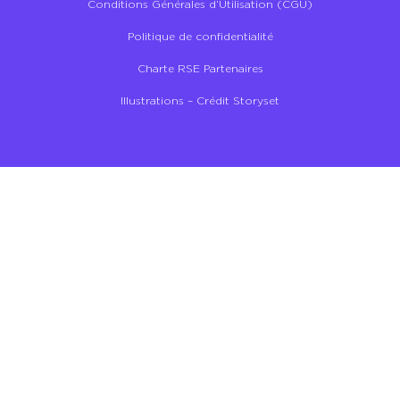
Conditions Générales d’Utilisation (CGU)
Politique de confidentialité
Charte RSE Partenaires
Illustrations – Crédit Storyset