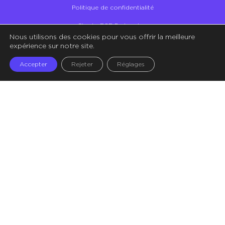
Politique de confidentialité
Charte RSE Partenaires
Nous utilisons des cookies pour vous offrir la meilleure
Illustrations – Crédit Storyset
expérience sur notre site.
Accepter
Rejeter
Réglages