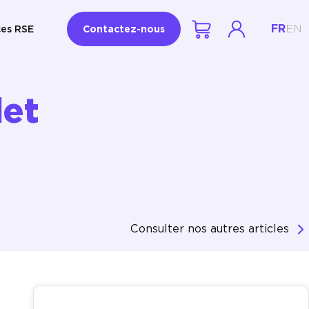
FR
EN
es RSE
Contactez-nous
let
Consulter nos autres articles