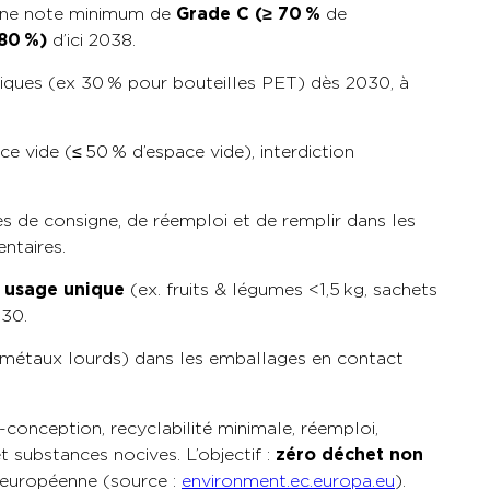
 une note minimum de
Grade C (≥ 70
%
de
 80
%)
d’ici 2038.
tiques (ex 30 % pour bouteilles PET) dès 2030, à
ce vide (≤ 50 % d’espace vide), interdiction
s de consigne, de réemploi et de remplir dans les
ntaires.
à usage unique
(ex. fruits & légumes <1,5 kg, sachets
030.
 métaux lo
urds) dans les emballages en contact
o-conception, recyclabilité minimale, réemploi,
t substances nocives. L’objectif :
zéro déchet non
e européenne (source :
environment.ec.europa.eu
).