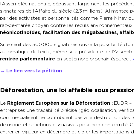
l’Assemblée nationale, dépassant largement les précéde
signataires de l’Affaire du siècle (2,3 millions). Alimentée 
par des activistes et personnalités comme Pierre Niney ou 
raz‑de‑marée citoyen contre les reculs environnementaux a
néonicotinoïdes, facilitation des mégabassines, affai
Si le seuil des 500 000 signatures ouvre la possibilité d’un
automatique du texte, même si la présidente de l’Assembl
rentrée parlementaire
en septembre prochain (source :
→
Le lien vers la pétition
Déforestation, une loi affaiblie sous pressio
Le
Règlement Européen sur la Déforestation
(EUDR – E
entreprises une traçabilité précise (géolocalisation, vérific
commercialisent ne contribuent pas à la destruction des fo
de risque, et sanctions dissuasives pour non‑conformité. 
entrer en vigueur en décembre et cibler les importations de