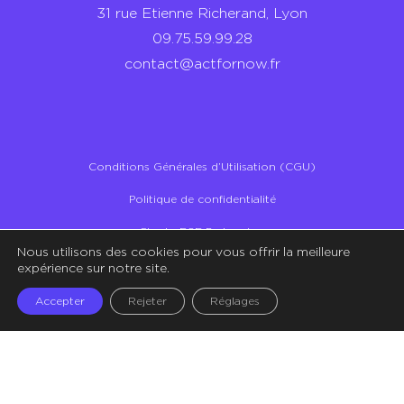
31 rue Etienne Richerand, Lyon
09.75.59.99.28
contact@actfornow.fr
Conditions Générales d’Utilisation (CGU)
Politique de confidentialité
Charte RSE Partenaires
Nous utilisons des cookies pour vous offrir la meilleure
Illustrations – Crédit Storyset
expérience sur notre site.
Accepter
Rejeter
Réglages