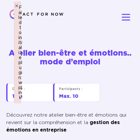
×
×
F
F
ai
ai
le
le
d
d
t
t
o
o
in
in
iti
iti
al
al
Atelier bien-être et émotions..
iz
iz
e
e
mode d’emploi
pl
pl
u
u
gi
gi
n:
n:
w
w
pl
pl
Durée :
Participants :
in
in
1,5h
Max. 10
k
k
Failed to initialize plugin: wplink
Failed to initialize plugin: wplink
Découvrez notre atelier bien-être et émotions qui
revient sur la compréhension et la
gestion des
émotions en entreprise
.