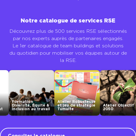
Notre catalogue de services RSE
Découvrez plus de 500 services RSE sélectionnés
par nos experts auprès de partenaires engagés.
Le 1er catalogue de team buildings et solutions
du quotidien pour mobiliser vos équipes autour de
la RSE.
Atelier Robustesse
Équité &
et jeu de stratégie
Atelier Objectif
Fresque de
 travail
Tumulte
2050
anxiété
Consulter le catalogue