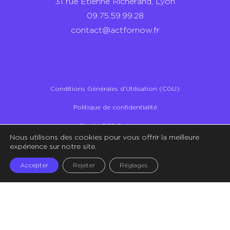
31 rue Etienne Richerand, Lyon
09.75.59.99.28
contact@actfornow.fr
Conditions Générales d’Utilisation (CGU)
Politique de confidentialité
Charte RSE Partenaires
Nous utilisons des cookies pour vous offrir la meilleure
Illustrations – Crédit Storyset
expérience sur notre site.
Accepter
Rejeter
Réglages