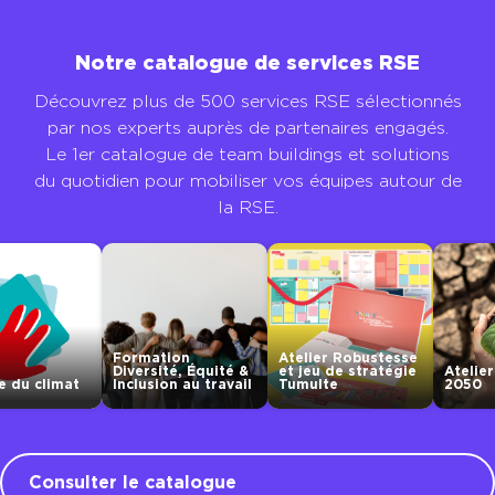
Notre catalogue de services RSE
Découvrez plus de 500 services RSE sélectionnés
par nos experts auprès de partenaires engagés.
Le 1er catalogue de team buildings et solutions
du quotidien pour mobiliser vos équipes autour de
la RSE.
Formation
Atelier Robustesse
Diversité, Équité &
et jeu de stratégie
Atelier
 du climat
Inclusion au travail
Tumulte
2050
Consulter le catalogue