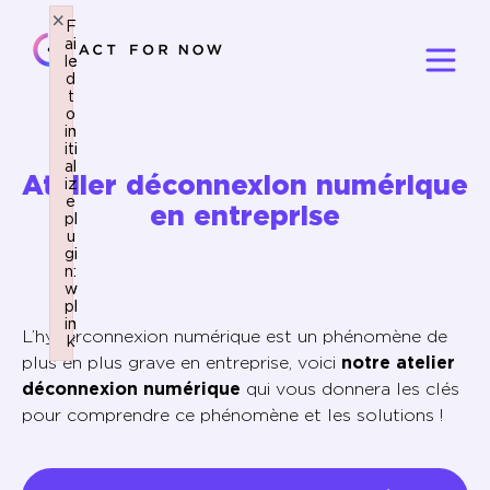
×
×
F
F
ai
ai
le
le
d
d
t
t
o
o
in
in
iti
iti
al
al
Atelier déconnexion numérique
iz
iz
e
e
en entreprise
pl
pl
u
u
gi
gi
n:
n:
w
w
pl
pl
in
in
L’hyperconnexion numérique est un phénomène de
k
k
plus en plus grave en entreprise, voici
notre atelier
Failed to initialize plugin: wplink
Failed to initialize plugin: wplink
déconnexion numérique
qui vous donnera les clés
pour comprendre ce phénomène et les solutions !