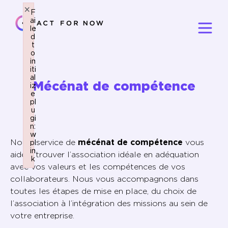
×
×
F
F
ai
ai
le
le
d
d
t
t
o
o
in
in
iti
iti
al
al
Mécénat de compétence
iz
iz
e
e
pl
pl
u
u
gi
gi
n:
n:
w
w
Notre service de
mécénat de compétence
vous
pl
pl
in
in
aide à trouver l’association idéale en adéquation
k
k
avec vos valeurs et les compétences de vos
Failed to initialize plugin: wplink
Failed to initialize plugin: wplink
collaborateurs. Nous vous accompagnons dans
toutes les étapes de mise en place, du choix de
l’association à l’intégration des missions au sein de
votre entreprise.