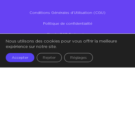
Conditions Générales d’Utilisation (CGU)
Politique de confidentialité
Charte RSE Partenaires
Nous utilisons des cookies pour vous offrir la meilleure
Illustrations – Crédit Storyset
expérience sur notre site.
Accepter
Rejeter
Réglages