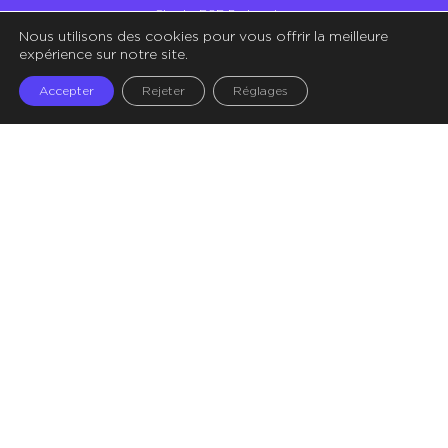
Charte RSE Partenaires
Nous utilisons des cookies pour vous offrir la meilleure
Illustrations – Crédit Storyset
expérience sur notre site.
Accepter
Rejeter
Réglages