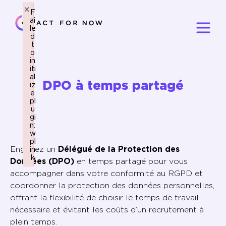
×
×
F
F
ai
ai
le
le
d
d
t
t
o
o
in
in
iti
iti
al
al
DPO à temps partagé
iz
iz
e
e
pl
pl
u
u
gi
gi
n:
n:
w
w
pl
pl
Engagez un
Délégué de la Protection des
in
in
k
k
Données (DPO)
en temps partagé pour vous
Failed to initialize plugin: wplink
Failed to initialize plugin: wplink
accompagner dans votre conformité au RGPD et
coordonner la protection des données personnelles,
offrant la flexibilité de choisir le temps de travail
nécessaire et évitant les coûts d’un recrutement à
plein temps.