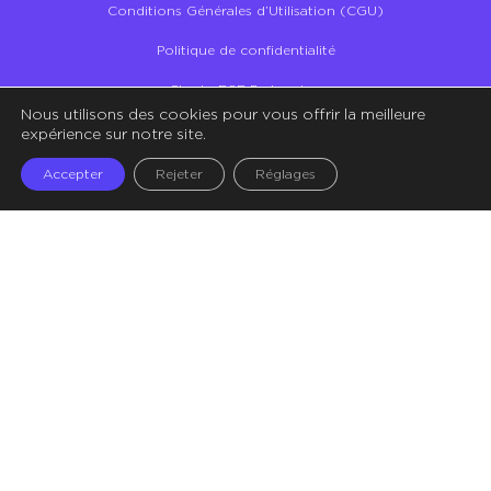
Conditions Générales d’Utilisation (CGU)
Politique de confidentialité
Charte RSE Partenaires
Nous utilisons des cookies pour vous offrir la meilleure
Illustrations – Crédit Storyset
expérience sur notre site.
Accepter
Rejeter
Réglages