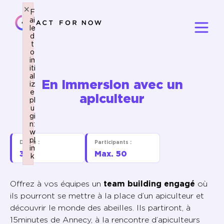
×
×
F
F
ai
ai
le
le
d
d
t
t
o
o
in
in
iti
iti
al
al
En immersion avec un
iz
iz
e
e
apiculteur
pl
pl
u
u
gi
gi
n:
n:
w
w
pl
pl
Durée :
Participants :
in
in
3h
Max. 50
k
k
Failed to initialize plugin: wplink
Failed to initialize plugin: wplink
Offrez à vos équipes un
team building engagé
où
ils pourront se mettre à la place d’un apiculteur et
découvrir le monde des abeilles. Ils partiront, à
15minutes de Annecy, à la rencontre d’apiculteurs