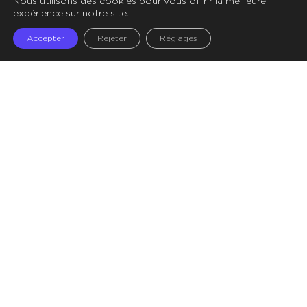
Nous utilisons des cookies pour vous offrir la meilleure
Illustrations – Crédit Storyset
expérience sur notre site.
Accepter
Rejeter
Réglages