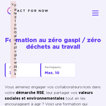
×
×
F
F
ai
ai
le
le
d
d
t
t
o
o
in
in
iti
iti
al
al
Formation au zéro gaspi / zéro
iz
iz
e
e
déchets au travail
pl
pl
u
u
gi
gi
n:
n:
w
w
pl
pl
Durée :
Participants :
in
in
7h
Max. 10
k
k
Failed to initialize plugin: wplink
Failed to initialize plugin: wplink
Vous aimeriez engager vos collaborateurs·rices dans
votre
démarche RSE
, leur partager vos
valeurs
sociales et environnementales
tout en les
encourageant à agir ? Voici une formation qui