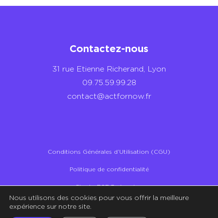
Contactez-nous
31 rue Etienne Richerand, Lyon
09.75.59.99.28
contact@actfornow.fr
Conditions Générales d’Utilisation (CGU)
Politique de confidentialité
Charte RSE Partenaires
Nous utilisons des cookies pour vous offrir la meilleure
Illustrations – Crédit Storyset
expérience sur notre site.